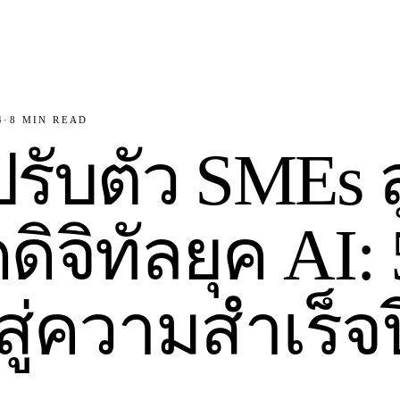
4
·
8
MIN READ
รับตัว SMEs ส
ิจิทัลยุค AI: 
ู่ความสำเร็จป