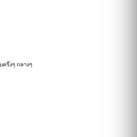
บครึ่งๆ กลางๆ