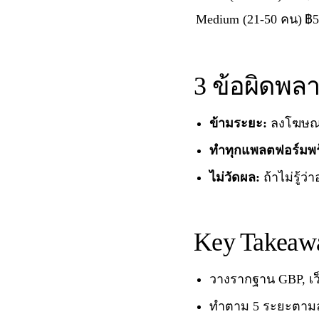
Medium (21-50 คน)
฿5
3 ข้อผิดพลาด
ข้ามระยะ:
ลงโฆษณาก่
ทำทุกแพลตฟอร์มพร
ไม่วัดผล:
ถ้าไม่รู้ว่
Key Takeaw
วางรากฐาน GBP, เว
ทำตาม 5 ระยะตามลำ