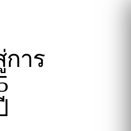
ู่การ
5
ี