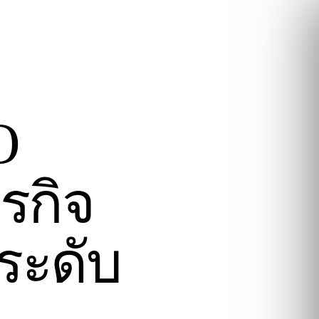
O
รกิจ
ระดับ