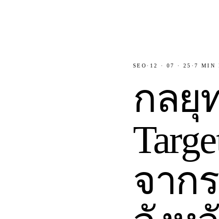
SEO
·
12 · 07 · 25
·
7
MIN 
กลยุ
Targe
จากร