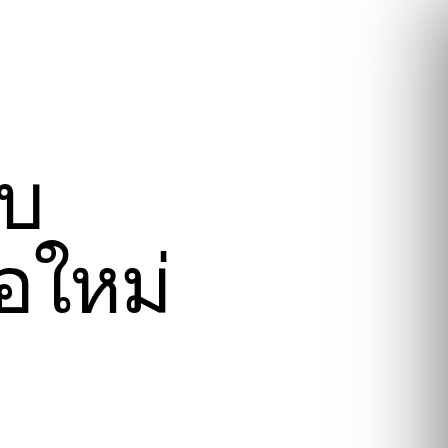
ับ
ือใหม่