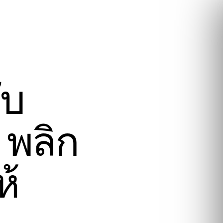
ับ
 พลิก
ห้