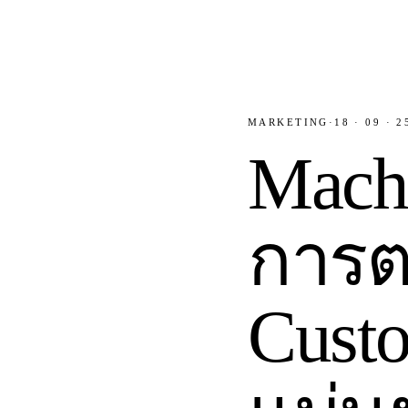
MARKETING
·
18 · 09 · 2
Machi
การต
Custo