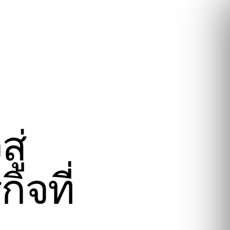
ู่
ิจที่