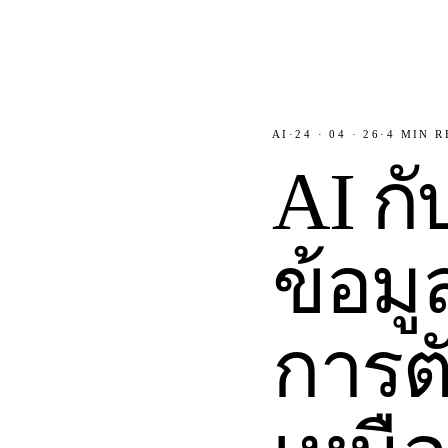
AI
·
24 · 04 · 26
·
4
MIN R
AI กั
ข้อมู
การตั