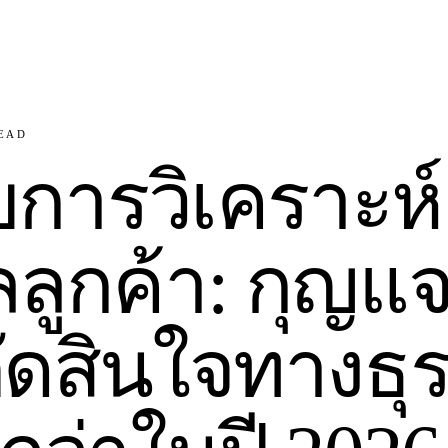
EAD
บการวิเคราะห์
ลลูกค้า: กุญแจส
ดสินใจทางธุรก